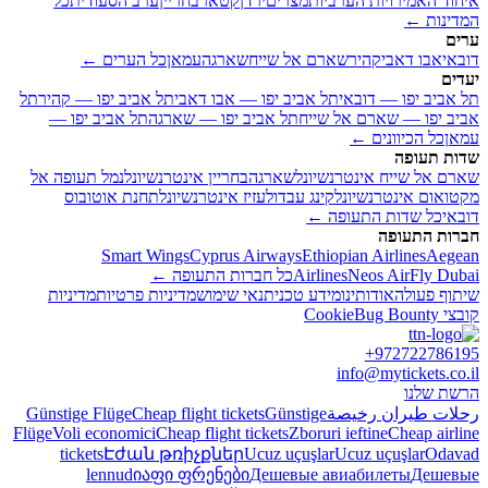
איחוד האמירויות הערביות
מצרים
ירדן
קטאר
בחריין
ערב הסעודית
כל
המדינות ←
ערים
דובאי
אבו דאבי
קהיר
שארם אל שייח
שארגה
עמאן
כל הערים ←
יעדים
תל אביב יפו — דובאי
תל אביב יפו — אבו דאבי
תל אביב יפו — קהיר
תל
אביב יפו — שארם אל שייח
תל אביב יפו — שארגה
תל אביב יפו —
עמאן
כל הכיוונים ←
שדות תעופה
שארם אל שייח אינטרנשיונל
שארגה
בחריין אינטרנשיונל
נמל תעופה אל
מקטואום אינטרנשיונל
קינג עבדולעזיז אינטרנשיונל
תחנת אוטובוס
דובאי
כל שדות התעופה ←
חברות התעופה
Smart Wings
Cyprus Airways
Ethiopian Airlines
Aegean
Fly Dubai
Neos Air
Airlines
כל חברות התעופה ←
שיתוף פעולה
אודותינו
מידע טכני
תנאי שימוש
מדיניות פרטיות
מדיניות
קובצי Cookie
Bug Bounty
+972722786195
info@mytickets.co.il
הרשת שלנו
رحلات طيران رخيصة
Günstige
Cheap flight tickets
Günstige Flüge
Flüge
Voli economici
Cheap flight tickets
Zboruri ieftine
Cheap airline
tickets
Էժան թռիչքներ
Ucuz uçuşlar
Ucuz uçuşlar
Odavad
lennud
იაფი ფრენები
Дешевые авиабилеты
Дешевые