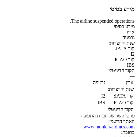
מידע בסיסי
The airline suspended operations.
מידע בסיסי
ארץ:
גרמניה
שנת היווצרות:
קוד IATA:
I2
קוד ICAO:
IBS
הקוד הדיגיטלי:
—
ארץ:
גרמניה
שנת היווצרות:
קוד IATA:
I2
קוד ICAO:
IBS
הקוד הדיגיטלי:
—
פרטי קשר של חברת התעופה
האתר הרשמי:
www.munich-airlines.com
כתובת: