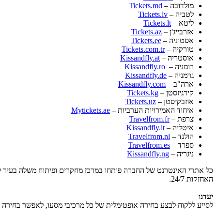
מולדובה –
Tickets.md
לטביה –
Tickets.lv
ליטא –
Tickets.lt
אזרבייג'ן –
Tickets.az
אסטוניה –
Tickets.ee
טורקיה –
Tickets.com.tr
אוסטריה –
Kissandfly.at
רומניה –
Kissandfly.ro
גרמניה –
Kissandfly.de
ארה"ב –
Kissandfly.com
קירגיזסטן –
Tickets.kg
אוזבקיסטן –
Tickets.uz
איחוד האמירויות הערביות –
Mytickets.ae
צרפת –
Travelfrom.fr
איטליה –
Kissandfly.it
הולנד –
Travelfrom.nl
ספרד –
Travelfrom.es
ניגריה –
Kissandfly.ng
האחזקות 24/7.
יעדנו
לסייע ללקוח לבצע בחירה אופטימלית של כל מרכיבי מסעו, לאפשר בחירה 