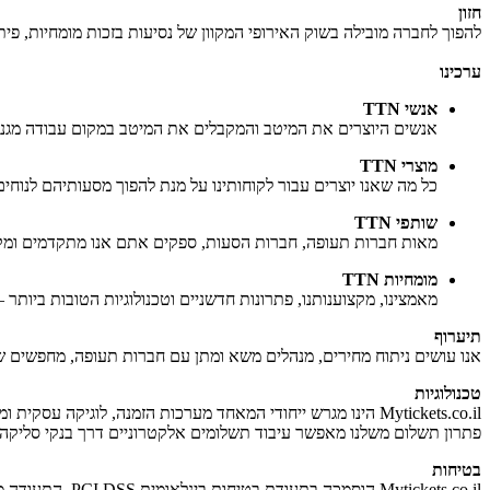
חזון
להפוך לחברה מובילה בשוק האירופי המקוון של נסיעות בזכות מומחיות, פ
ערכינו
אנשי
TTN
אנשים היוצרים את המיטב והמקבלים את המיטב במקום עבודה מגניב
מוצרי
TTN
כל מה שאנו יוצרים עבור לקוחותינו על מנת להפוך מסעותיהם לנוחים, 
שותפי
TTN
מאות חברות תעופה, חברות הסעות, ספקים אתם אנו מתקדמים ומק
מומחיות
TTN
מאמצינו, מקצוענותנו, פתרונות חדשניים וטכנולוגיות הטובות ביו
תיערוף
אנו עושים ניתוח מחירים, מנהלים משא ומתן עם חברות תעופה, מחפשים ש
טכנולוגיות
Mytickets.co.il הינו מגרש ייחודי המאחד מערכות הזמנה, לוגיקה עסקית ומערכות סליקה. על מנת להתאים לסטנדרטים גבוהים של שירות לקוחות, אנו מיישמים פתרונות טכניים חדשניים.
פתרון תשלום משלנו מאפשר עיבוד תשלומים אלקטרוניים דרך בנקי סליקה ה
בטיחות
Mytickets.co.il הוסמכה בתעודת בטיחות בינלאומית PCI DSS. התעודה מבטיחה הגנה על נתוני כרטיסי חיוב הנמסרים לעיבוד במהלך הזמנת כרטיס טיסה ב- Mytickets.co.il.