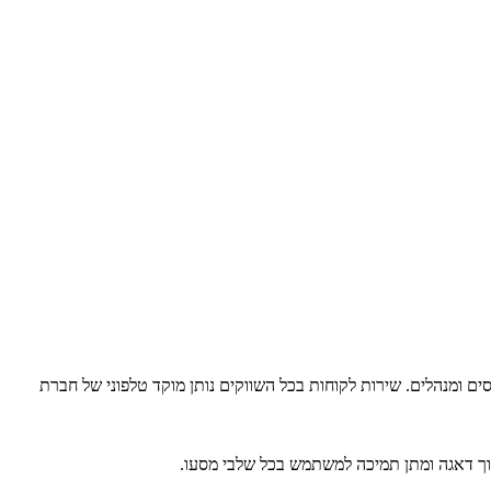
 של החברה פותחו במרכז מחקרים ופיתוח משלה בעיר לביב. תמיכה טכנית לשירות ופיתוחו מספק ומבטיח סגל של מעל ל-200 מהנדסים ומנהלים. שירות לקוחות בכל השווקים נותן מוקד טלפוני של חברת
וך דאגה ומתן תמיכה למשתמש בכל שלבי מסעו.