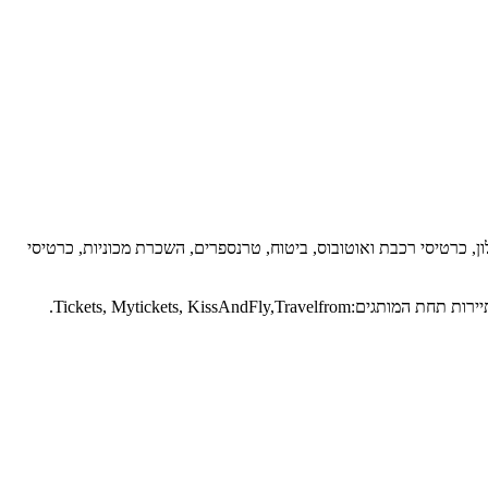
 הנסיעות המקוונות. ברשימת השירותים המוצעים ע"י TTN ישנם כרטיסי טיסה, בתי מלון, כרטיסי רכבת ואוטובוס, ביטוח, טרנספרים, השכרת מכוניות, כרטיסי
פעילות החברה התחילה בשנת 2009 עם פתיחת שירות מקוון Tickets.ua באוקראינה. כעת TTNפועלת ב-13מדינות מפעילה 8משרדים ונותנת שירותי תיירות תחת המותגים:Tickets, Mytickets, KissAndFly,Travelfrom.