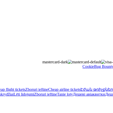
Bug Bount
ap flight tickets
Zboruri ieftine
Cheap airline tickets
Էժան թռիչքներ
skrydžiai
Lēti lidojumi
Zboruri ieftine
Tanie loty
Дешеві авіаквитки
Деш