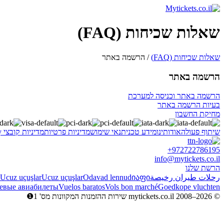
שאלות שכיחות (FAQ)
שאלות שכיחות (FAQ)
/ הרשמה באתר
הרשמה באתר
הרשמה באתר וכניסה למערכת
בעיות הרשמה באתר
מחיקת החשבון
שיתוף פעולה
אודותינו
מידע טכני
תנאי שימוש
מדיניות פרטיות
מדיניות קובצי Cookie
y
+972722786195
info@mytickets.co.il
הרשת שלנו
رحلات طيران رخيصة
იაფი
Odavad lennud
Ucuz uçuşlar
Ucuz uçuşlar
евые авиабилеты
Vuelos baratos
Vols bon marché
Goedkope vluchten
© mytickets.co.il 2008–2026 שירות ההזמנות המקוונות מס' 1❶