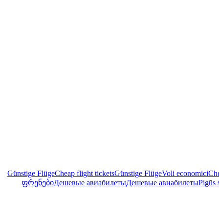
Günstige Flüge
Cheap flight tickets
Günstige Flüge
Voli economici
Che
ფრენები
Дешевые авиабилеты
Дешевые авиабилеты
Pigūs 