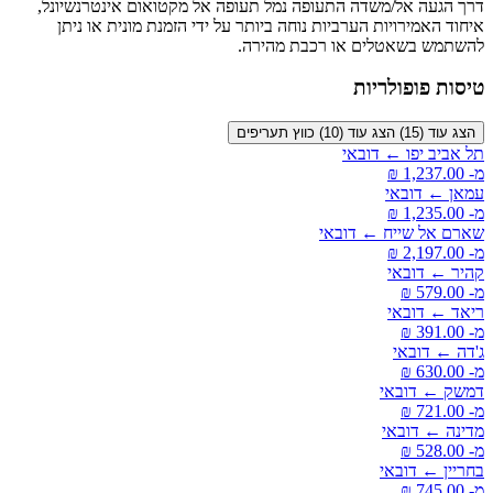
דרך הגעה אל/משדה התעופה נמל תעופה אל מקטואום אינטרנשיונל,
איחוד האמירויות הערביות נוחה ביותר על ידי הזמנת מונית או ניתן
להשתמש בשאטלים או רכבת מהירה.
טיסות פופולריות
הצג עוד (15)
הצג עוד (10)
כווץ תעריפים
תל אביב יפו ← דובאי
מ- ‏1,237.00 ‏₪
עמאן ← דובאי
מ- ‏1,235.00 ‏₪
שארם אל שייח ← דובאי
מ- ‏2,197.00 ‏₪
קהיר ← דובאי
מ- ‏579.00 ‏₪
ריאד ← דובאי
מ- ‏391.00 ‏₪
ג'דה ← דובאי
מ- ‏630.00 ‏₪
דמשק ← דובאי
מ- ‏721.00 ‏₪
מדינה ← דובאי
מ- ‏528.00 ‏₪
בחריין ← דובאי
מ- ‏745.00 ‏₪