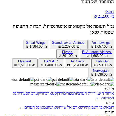
התעופה של העיר
דובאי
מ- ‏212.00 ‏₪
נמל תעופה אל מקטואום אינטרנשיונל: חברות התעופה
שטסות לכאן
Smart Wings
Scandinavian Airlines
Animawings
מ- ‏1,057.00 ‏₪
מ- ‏1,237.00 ‏₪
מ- ‏1,384.00 ‏₪
Flynas
El Al Israel Airlines
מ- ‏1,663.00 ‏₪
מ- ‏391.00 ‏₪
Flyadeal
DAN AIR
Air Cairo
Hahn Air
מ- ‏853.00 ‏₪
מ- ‏1,284.00 ‏₪
מ- ‏1,400.00 ‏₪
מ- ‏1,516.00 ‏₪
Norwegian
מ- ‏1,536.00 ‏₪
מדינות
איחוד האמירויות הערביות
מצרים
ירדן
קטאר
בחריין
ערב הסעודית
כל
המדינות ←
ערים
דובאי
אבו דאבי
קהיר
שארם אל שייח
שארגה
עמאן
כל הערים ←
יעדים