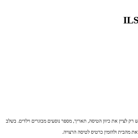
Mytick ניתן בקלות לרכוש כרטיסי טיסה זולים מ-בחריין. יש רק לציין את כיוון הטיסה, תאריך, מספר נוסעים מבוגרים וילדים. בשלב
את מהבית ולהזמין כרטיס לטיסה הרצויה.