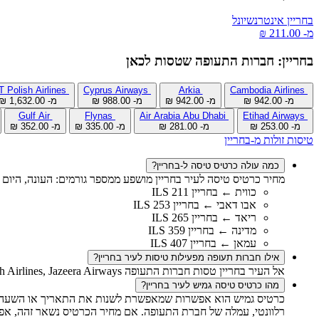
בחריין אינטרנשיונל
מ- ‏211.00 ‏₪
בחריין: חברות התעופה שטסות לכאן
LOT Polish Airlines
Cyprus Airways
Arkia
Cambodia Airlines
מ- ‏942.00 ‏₪
מ- ‏942.00 ‏₪
מ- ‏988.00 ‏₪
מ- ‏1,632.00 ‏₪
Gulf Air
Flynas
Air Arabia Abu Dhabi
Etihad Airways
מ- ‏253.00 ‏₪
מ- ‏281.00 ‏₪
מ- ‏335.00 ‏₪
מ- ‏352.00 ‏₪
טיסות זולות מ-בחריין
כמה עולה כרטיס טיסה ל-בחריין?
מחיר כרטיס טיסה לעיר בחריין מושפע ממספר גורמים: העונה, היום 
כווית ← בחריין 211 ILS
אבו דאבי ← בחריין 253 ILS
ריאד ← בחריין 265 ILS
מדינה ← בחריין 359 ILS
עמאן ← בחריין 407 ILS
אילו חברות תעופה מפעילות טיסות לעיר בחריין?
אל העיר בחריין טסות חברות התעופה Cambodia Airlines, Arkia, Cyprus Airways, LOT Polish Airlines, Jazeera Airways. הטיפול בטיסות נוסעים מתבצע דרך שדות התעופה הבאים: בחריין אינטרנשיונל.
מהו כרטיס טיסה גמיש לעיר בחריין?
כרטיס גמיש הוא אפשרות שמאפשרת לשנות את התאריך או השעה של 
רלוונטי, עמלה של חברת התעופה. אם מחיר הכרטיס נשאר זהה, אפש