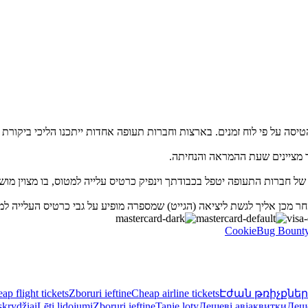
 מציינים שעת ההמראה והנחיתה.
ל חברות התעופה יטפל בכבודתך וינפיק כרטיס עלייה למטוס, בו מצוין מוש
 מכן אליך לגשת ליציאה (הגייט) שמספרה מופיע על גבי כרטיס העלייה למ
Bug Bount
ap flight tickets
Zboruri ieftine
Cheap airline tickets
Էժան թռիչքներ
skrydžiai
Lēti lidojumi
Zboruri ieftine
Tanie loty
Дешеві авіаквитки
Деш