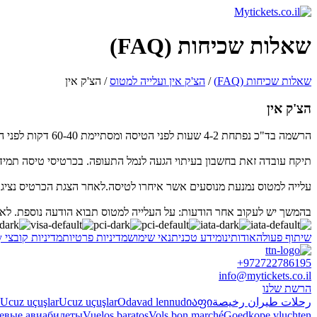
שאלות שכיחות (FAQ)
שאלות שכיחות (FAQ)
/
הצ'ק אין ועלייה למטוס
/ הצ'ק אין
הצ'ק אין
הרשמה בד"כ נפתחת 4-2 שעות לפני הטיסה ומסתיימת 60-40 דקות לפני הטיסה על פי לוח זמנים. בארצות וחברות תעופה אחדות ייתכנו הליכי ביקורת נוספים אשר משפיעים על משך ההרשמה.
תיקח עובדה זאת בחשבון בעיתוי הגעה לנמל התעופה. בכרטיסי טיסה תמיד
עלייה למטוס נמנעת מנוסעים אשר איחרו לטיסה.לאחר הצגת הכרטיס נציג ש
בהמשך יש לעקוב אחר הודעות: על העלייה למטוס תבוא הודעה נוספת. לאחר
שיתוף פעולה
אודותינו
מידע טכני
תנאי שימוש
מדיניות פרטיות
מדיניות קובצי Cookie
y
+972722786195
info@mytickets.co.il
הרשת שלנו
رحلات طيران رخيصة
იაფი
Odavad lennud
Ucuz uçuşlar
Ucuz uçuşlar
евые авиабилеты
Vuelos baratos
Vols bon marché
Goedkope vluchten