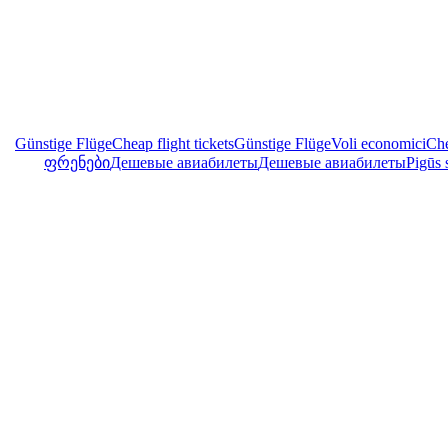
Günstige Flüge
Cheap flight tickets
Günstige Flüge
Voli economici
Che
ფრენები
Дешевые авиабилеты
Дешевые авиабилеты
Pigūs 