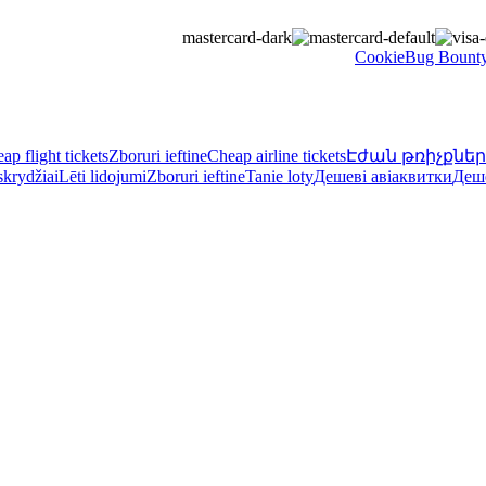
Bug Bount
ap flight tickets
Zboruri ieftine
Cheap airline tickets
Էժան թռիչքներ
skrydžiai
Lēti lidojumi
Zboruri ieftine
Tanie loty
Дешеві авіаквитки
Деш