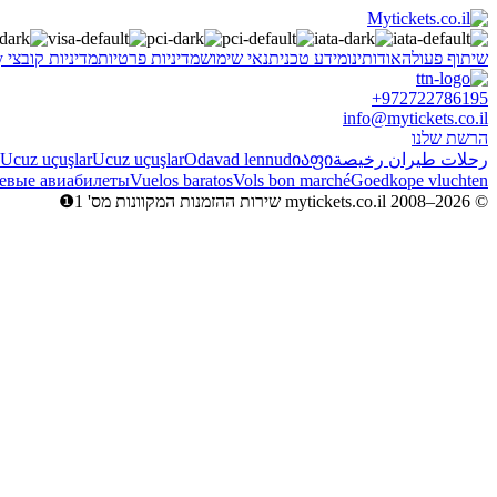
שיתוף פעולה
אודותינו
מידע טכני
תנאי שימוש
מדיניות פרטיות
מדיניות קובצי Cookie
y
+972722786195
info@mytickets.co.il
הרשת שלנו
رحلات طيران رخيصة
იაფი
Odavad lennud
Ucuz uçuşlar
Ucuz uçuşlar
евые авиабилеты
Vuelos baratos
Vols bon marché
Goedkope vluchten
© mytickets.co.il 2008–2026 שירות ההזמנות המקוונות מס' 1❶