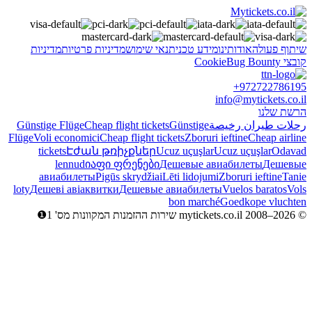
שיתוף פעולה
אודותינו
מידע טכני
תנאי שימוש
מדיניות פרטיות
מדיניות
קובצי Cookie
Bug Bounty
+972722786195
info@mytickets.co.il
הרשת שלנו
رحلات طيران رخيصة
Günstige
Cheap flight tickets
Günstige Flüge
Flüge
Voli economici
Cheap flight tickets
Zboruri ieftine
Cheap airline
tickets
Էժան թռիչքներ
Ucuz uçuşlar
Ucuz uçuşlar
Odavad
lennud
იაფი ფრენები
Дешевые авиабилеты
Дешевые
авиабилеты
Pigūs skrydžiai
Lēti lidojumi
Zboruri ieftine
Tanie
loty
Дешеві авіаквитки
Дешевые авиабилеты
Vuelos baratos
Vols
bon marché
Goedkope vluchten
© mytickets.co.il 2008–2026 שירות ההזמנות המקוונות מס' 1❶