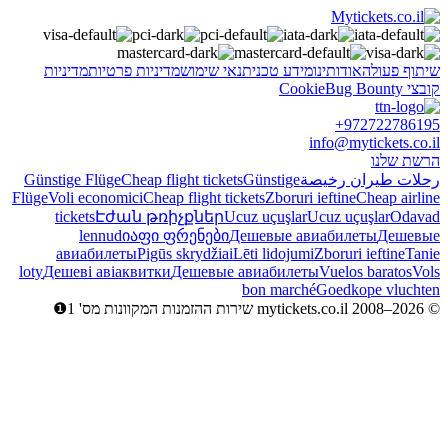
שיתוף פעולה
אודותינו
מידע טכני
תנאי שימוש
מדיניות פרטיות
מדיניות
קובצי Cookie
Bug Bounty
+972722786195
info@mytickets.co.il
הרשת שלנו
رحلات طيران رخيصة
Günstige
Cheap flight tickets
Günstige Flüge
Flüge
Voli economici
Cheap flight tickets
Zboruri ieftine
Cheap airline
tickets
Էժան թռիչքներ
Ucuz uçuşlar
Ucuz uçuşlar
Odavad
lennud
იაფი ფრენები
Дешевые авиабилеты
Дешевые
авиабилеты
Pigūs skrydžiai
Lēti lidojumi
Zboruri ieftine
Tanie
loty
Дешеві авіаквитки
Дешевые авиабилеты
Vuelos baratos
Vols
bon marché
Goedkope vluchten
© mytickets.co.il 2008–2026 שירות ההזמנות המקוונות מס' 1❶