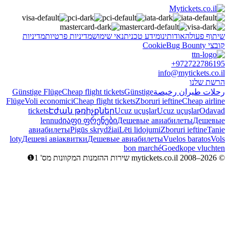
שיתוף פעולה
אודותינו
מידע טכני
תנאי שימוש
מדיניות פרטיות
מדיניות
קובצי Cookie
Bug Bounty
+972722786195
info@mytickets.co.il
הרשת שלנו
رحلات طيران رخيصة
Günstige
Cheap flight tickets
Günstige Flüge
Flüge
Voli economici
Cheap flight tickets
Zboruri ieftine
Cheap airline
tickets
Էժան թռիչքներ
Ucuz uçuşlar
Ucuz uçuşlar
Odavad
lennud
იაფი ფრენები
Дешевые авиабилеты
Дешевые
авиабилеты
Pigūs skrydžiai
Lēti lidojumi
Zboruri ieftine
Tanie
loty
Дешеві авіаквитки
Дешевые авиабилеты
Vuelos baratos
Vols
bon marché
Goedkope vluchten
© mytickets.co.il 2008–2026 שירות ההזמנות המקוונות מס' 1❶