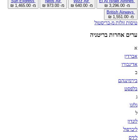
Sun Express
Neos Air
Wizz Air
El Al Israel Airlines
מ- ‏3,296.00 ‏₪
מ- ‏640.00 ‏₪
מ- ‏973.00 ‏₪
מ- ‏1,465.00 ‏₪
British Airways
מ- ‏1,551.00 ‏₪
טיסות זולות מ-בריסטול
ערים אחרות בריטניה
א
אברדין
אדינבורו
ב
בירמינגהם
בלפסט
ג
גלזגו
ל
לונדון
ליברפול
לידס