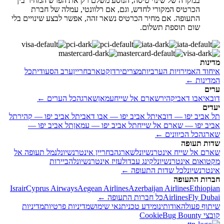
במקרה של שינוי טיסה, הנוסע משלם רק את הפרש המחיר בין
הכרטיס המקורי לחדש, וגם, אם רלוונטי, עמלה של חברת
התעופה. אם מחיר הכרטיס נשאר זהה, אפשר לבצע שינויים בלי
שום תוספת תשלום.
מדינות
איחוד האמירויות הערביות
מצרים
ירדן
קטאר
בחריין
ערב הסעודית
כל
המדינות ←
ערים
דובאי
אבו דאבי
קהיר
שארם אל שייח
עמאן
שארגה
כל הערים ←
יעדים
תל אביב יפו — דובאי
תל אביב יפו — אבו דאבי
תל אביב יפו — קהיר
תל
אביב יפו — שארם אל שייח
תל אביב יפו — עמאן
תל אביב יפו —
שארגה
כל הכיוונים ←
שדות תעופה
שארם אל שייח אינטרנשיונל
שארגה
בחריין אינטרנשיונל
נמל תעופה אל
מקטואום אינטרנשיונל
קינג עבדולעזיז אינטרנשיונל
הביירות
אינטרנשיונל
כל שדות התעופה ←
חברות התעופה
Israir
Cyprus Airways
Aegean Airlines
Azerbaijan Airlines
Ethiopian
Fly Dubai
Airlines
כל חברות התעופה ←
שיתוף פעולה
אודותינו
מידע טכני
תנאי שימוש
מדיניות פרטיות
מדיניות
קובצי Cookie
Bug Bounty