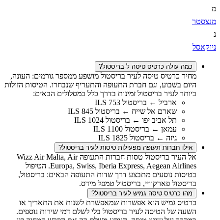
מ
מנצסטר
נ
ניוקאסל
כמה עולה כרטיס טיסה ל-בריסטול?
מחיר כרטיס טיסה לעיר בריסטול מושפע ממספר גורמים: העונה,
היום בשבוע, וגם חברת התעופה והתעריף שנבחרו. הטיסות הזולות
ביותר לעיר בריסטול זמינות בדרך כלל במסלולים הבאים:
ארביל ← בריסטול 753 ILS
שארם אל שייח ← בריסטול 845 ILS
תל אביב יפו ← בריסטול 1024 ILS
עמאן ← בריסטול 1100 ILS
גיזה ← בריסטול 1825 ILS
אילו חברות תעופה מפעילות טיסות לעיר בריסטול?
אל העיר בריסטול טסות חברות התעופה Wizz Air Malta, Air
Europa, Swiss, Iberia Express, Aegean Airlines. הטיפול
בטיסות נוסעים מתבצע דרך שדות התעופה הבאים: בריסטול,
בריסטול פארקוויי, בריסטול טמפל מידס.
מהו כרטיס טיסה גמיש לעיר בריסטול?
כרטיס גמיש הוא אפשרות שמאפשרת לשנות את התאריך או
השעה של הטיסה לעיר בריסטול בלי לשלם דמי שירות נוספים.