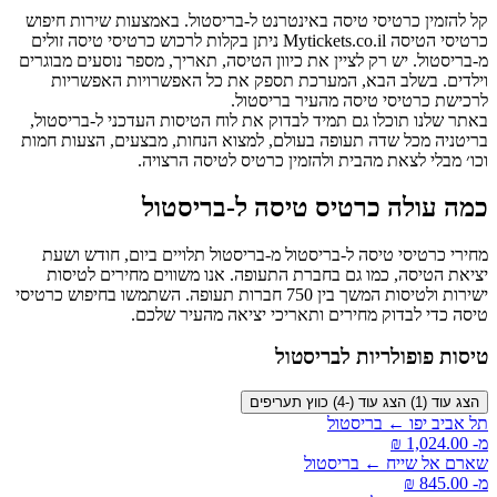
קל להזמין כרטיסי טיסה באינטרנט ל-בריסטול. באמצעות שירות חיפוש
כרטיסי הטיסה Mytickets.co.il ניתן בקלות לרכוש כרטיסי טיסה זולים
מ-בריסטול. יש רק לציין את כיוון הטיסה, תאריך, מספר נוסעים מבוגרים
וילדים. בשלב הבא, המערכת תספק את כל האפשרויות האפשריות
לרכישת כרטיסי טיסה מהעיר בריסטול.
באתר שלנו תוכלו גם תמיד לבדוק את לוח הטיסות העדכני ל-בריסטול,
בריטניה מכל שדה תעופה בעולם, למצוא הנחות, מבצעים, הצעות חמות
וכו׳ מבלי לצאת מהבית ולהזמין כרטיס לטיסה הרצויה.
כמה עולה כרטיס טיסה ל-בריסטול
מחירי כרטיסי טיסה ל-בריסטול מ-בריסטול תלויים ביום, חודש ושעת
יציאת הטיסה, כמו גם בחברת התעופה. אנו משווים מחירים לטיסות
ישירות ולטיסות המשך בין 750 חברות תעופה. השתמשו בחיפוש כרטיסי
טיסה כדי לבדוק מחירים ותאריכי יציאה מהעיר שלכם.
טיסות פופולריות לבריסטול
הצג עוד (1)
הצג עוד (-4)
כווץ תעריפים
תל אביב יפו ← בריסטול
מ- ‏1,024.00 ‏₪
שארם אל שייח ← בריסטול
מ- ‏845.00 ‏₪