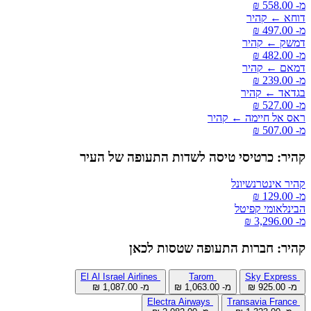
מ- ‏558.00 ‏₪
דוחא ← קהיר
מ- ‏497.00 ‏₪
דמשק ← קהיר
מ- ‏482.00 ‏₪
דמאם ← קהיר
מ- ‏239.00 ‏₪
בגדאד ← קהיר
מ- ‏527.00 ‏₪
ראס אל חיימה ← קהיר
מ- ‏507.00 ‏₪
קהיר: כרטיסי טיסה לשדות התעופה של העיר
קהיר אינטרנשיונל
מ- ‏129.00 ‏₪
הבינלאומי קפיטל
מ- ‏3,296.00 ‏₪
קהיר: חברות התעופה שטסות לכאן
El Al Israel Airlines
Tarom
Sky Express
מ- ‏925.00 ‏₪
מ- ‏1,063.00 ‏₪
מ- ‏1,087.00 ‏₪
Electra Airways
Transavia France