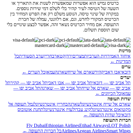
כרטיס גמיש הוא אפשרות שמאפשרת לשנות את התאריך או
השעה של הטיסה לעיר קהיר בלי לשלם דמי שירות נוספים.
במקרה של שינוי טיסה, הנוסע משלם רק את הפרש המחיר בין
הכרטיס המקורי לחדש, וגם, אם רלוונטי, עמלה של חברת
התעופה. אם מחיר הכרטיס נשאר זהה, אפשר לבצע שינויים בלי
שום תוספת תשלום.
מדינות
איחוד האמירויות הערביות
מצרים
ירדן
קטאר
בחריין
ערב הסעודית
כל
המדינות ←
ערים
דובאי
אבו דאבי
קהיר
שארם אל שייח
שארגה
עמאן
כל הערים ←
יעדים
תל אביב יפו — דובאי
תל אביב יפו — אבו דאבי
תל אביב יפו — קהיר
תל
אביב יפו — שארם אל שייח
תל אביב יפו — שארגה
תל אביב יפו —
עמאן
כל הכיוונים ←
שדות תעופה
שארם אל שייח אינטרנשיונל
שארגה
בחריין אינטרנשיונל
נמל תעופה אל
מקטואום אינטרנשיונל
קינג עבדולעזיז אינטרנשיונל
תחנת אוטובוס
דובאי
כל שדות התעופה ←
חברות התעופה
Fly Dubai
Ethiopian Airlines
Etihad Airways
LOT Polish
Smart Wings
Aegean Airlines
Airlines
כל חברות התעופה ←