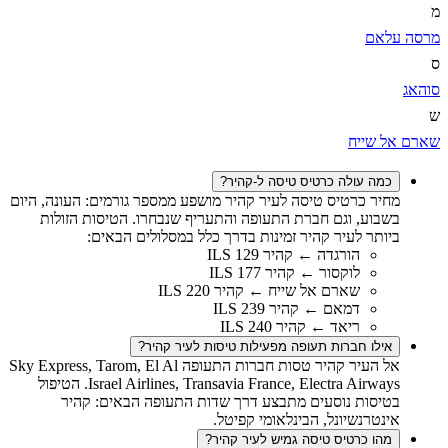
מ
מרסה עלאם
ס
סוהאג
ש
שארם אל שייח
כמה עולה כרטיס טיסה ל-קהיר?
מחיר כרטיס טיסה לעיר קהיר מושפע ממספר גורמים: העונה, היום
בשבוע, וגם חברת התעופה והתעריף שנבחרו. הטיסות הזולות
ביותר לעיר קהיר זמינות בדרך כלל במסלולים הבאים:
הורגדה ← קהיר 129 ILS
לוקסור ← קהיר 177 ILS
שארם אל שייח ← קהיר 220 ILS
דמאם ← קהיר 239 ILS
ריאד ← קהיר 240 ILS
אילו חברות תעופה מפעילות טיסות לעיר קהיר?
אל העיר קהיר טסות חברות התעופה Sky Express, Tarom, El Al
Israel Airlines, Transavia France, Electra Airways. הטיפול
בטיסות נוסעים מתבצע דרך שדות התעופה הבאים: קהיר
אינטרנשיונל, הבינלאומי קפיטל.
מהו כרטיס טיסה גמיש לעיר קהיר?