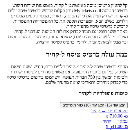
קל להזמין כרטיסי טיסה באינטרנט ל-קהיר. באמצעות שירות חיפוש
כרטיסי הטיסה Mytickets.co.il ניתן בקלות לרכוש כרטיסי טיסה זולים
מ-קהיר. יש רק לציין את כיוון הטיסה, תאריך, מספר נוסעים מבוגרים
וילדים. בשלב הבא, המערכת תספק את כל האפשרויות האפשריות
לרכישת כרטיסי טיסה מהעיר קהיר.
באתר שלנו תוכלו גם תמיד לבדוק את לוח הטיסות העדכני ל-קהיר,
מצרים מכל שדה תעופה בעולם, למצוא הנחות, מבצעים, הצעות חמות
וכו׳ מבלי לצאת מהבית ולהזמין כרטיס לטיסה הרצויה.
כמה עולה כרטיס טיסה ל-קהיר
מחירי כרטיסי טיסה ל-קהיר מ-קהיר תלויים ביום, חודש ושעת יציאת
הטיסה, כמו גם בחברת התעופה. אנו משווים מחירים לטיסות ישירות
ולטיסות המשך בין 750 חברות תעופה. השתמשו בחיפוש כרטיסי טיסה
כדי לבדוק מחירים ותאריכי יציאה מהעיר שלכם.
טיסות פופולריות לקהיר
הצג עוד (15)
הצג עוד (10)
כווץ תעריפים
תל אביב יפו ← קהיר
מ- ‏710.00 ‏₪
עמאן ← קהיר
מ- ‏541.00 ‏₪