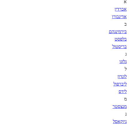
א
אברדין
אדינבורו
ב
בירמינגהם
בלפסט
בריסטול
ג
גלזגו
ל
לונדון
ליברפול
לידס
מ
מנצסטר
נ
ניוקאסל