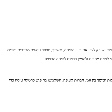
Mytickets. ניתן בקלות לרכוש כרטיסי טיסה זולים מ-דונקסטר. יש רק לציין את כיוון הטיסה, תאריך, מספר נוסעים מבוגרים וילדים.
י לצאת מהבית ולהזמין כרטיס לטיסה הרצויה.
מחירי כרטיסי טיסה ל-דונקסטר מ-דונקסטר תלויים ביום, חודש ושעת יציאת הטיסה, כמו גם בחברת התעופה. אנו משווים מחירים לטיסות ישירות ולטיסות המשך בין 750 חברות תעופה. השתמשו בחיפוש כרטיסי טיסה כדי