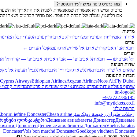
מהו כרטיס טיסה גמיש לעיר דונקסטר?
כרטיס גמיש הוא אפשרות שמאפשרת לשנות את התאריך או השעה של 
אם רלוונטי, עמלה של חברת התעופה. אם מחיר הכרטיס נשאר זהה,
מדינות
איחוד האמירויות הערביות
מצרים
ירדן
קטאר
בחריין
ערב הסעודית
כל המדינו
ערים
דובאי
אבו דאבי
קהיר
שארם אל שייח
שארגה
עמאן
כל הערים ←
יעדים
תל אביב יפו — דובאי
תל אביב יפו — אבו דאבי
תל אביב יפו — קהיר
תל אב
שדות תעופה
שארם אל שייח אינטרנשיונל
שארגה
בחריין אינטרנשיונל
נמל תעופה אל מקטו
חברות התעופה
Cyprus Airways
Ethiopian Airlines
Aegean Airlines
Neos Air
Fly Dubai
שיתוף פעולה
אודותינו
מידע טכני
תנאי שימוש
מדיניות פרטיות
מדיניות קובצי Cookie
y
+972722786195
info@mytickets.co.il
הרשת שלנו
رحلات طيران رخيصة دونكاستر
Cheap airline
boruri ieftine Doncaster
რენები დონკასტერი
Дешевые авиабилеты Донкастер
Дешевые
аквитки Донкастер
Дешевые авиабилеты Донкастер
Vuelos baratos
Doncaster
Vols bon marché Doncaster
Goedkope vluchten Doncaster
© mytickets.co.il 2008–2026 שירות ההזמנות המקוונות מס' 1❶