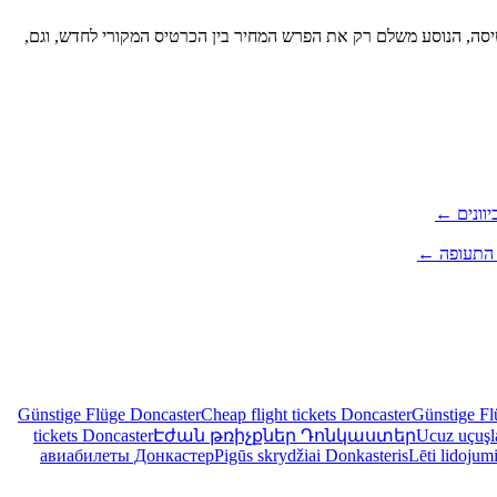
סה, הנוסע משלם רק את הפרש המחיר בין הכרטיס המקורי לחדש, וגם,
יוונים ←
 התעופה ←
Günstige Flüge Doncaster
Cheap flight tickets Doncaster
Günstige Fl
tickets Doncaster
Էժան թռիչքներ Դոնկաստեր
Ucuz uçuşl
авиабилеты Донкастер
Pigūs skrydžiai Donkasteris
Lēti lidojum