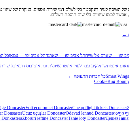
הטיסה לעיר דונקסטר בלי לשלם דמי שירות נוספים. במקרה של שינוי טי
 אפשר לבצע שינויים בלי שום תוספת תשלום.
ת ←
יב יפו — שארם אל שייח
תל אביב יפו — שארגה
תל אביב יפו — עמאן
כל הכ
אום אינטרנשיונל
קינג עבדולעזיז אינטרנשיונל
תחנת אוטובוס דובאי
כל שדות
Smart Wings
כל חברות התעופה ←
Bug Bount
üge Doncaster
Voli economici Doncaster
Cheap flight tickets Doncaster
Z
ar Donsaster
Ucuz uçuşlar Doncaster
Odavad lennud Doncaster
იაფი ფ
i Donkastera
Zboruri ieftine Doncaster
Tanie loty Doncaster
Дешеві аві