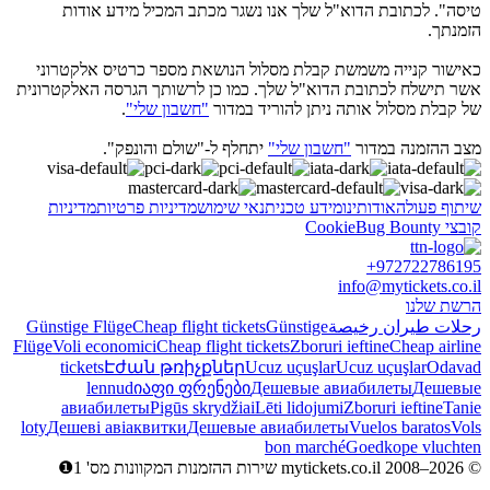
טיסה". לכתובת הדוא"ל שלך אנו נשגר מכתב המכיל מידע אודות
הזמנתך.
כאישור קנייה משמשת קבלת מסלול הנושאת מספר כרטיס אלקטרוני
אשר תישלח לכתובת הדוא"ל שלך. כמו כן לרשותך הגרסה האלקטרונית
של קבלת מסלול אותה ניתן להוריד במדור
"חשבון שלי"
.
מצב ההזמנה במדור
"חשבון שלי"
יתחלף ל-"שולם והונפק".
שיתוף פעולה
אודותינו
מידע טכני
תנאי שימוש
מדיניות פרטיות
מדיניות
קובצי Cookie
Bug Bounty
+972722786195
info@mytickets.co.il
הרשת שלנו
رحلات طيران رخيصة
Günstige
Cheap flight tickets
Günstige Flüge
Flüge
Voli economici
Cheap flight tickets
Zboruri ieftine
Cheap airline
tickets
Էժան թռիչքներ
Ucuz uçuşlar
Ucuz uçuşlar
Odavad
lennud
იაფი ფრენები
Дешевые авиабилеты
Дешевые
авиабилеты
Pigūs skrydžiai
Lēti lidojumi
Zboruri ieftine
Tanie
loty
Дешеві авіаквитки
Дешевые авиабилеты
Vuelos baratos
Vols
bon marché
Goedkope vluchten
© mytickets.co.il 2008–2026 שירות ההזמנות המקוונות מס' 1❶