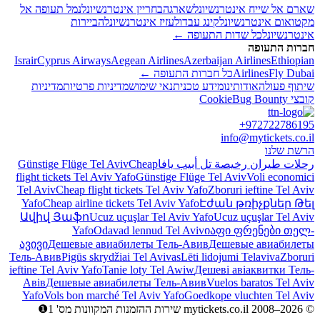
שארם אל שייח אינטרנשיונל
שארגה
בחריין אינטרנשיונל
נמל תעופה אל
מקטואום אינטרנשיונל
קינג עבדולעזיז אינטרנשיונל
הביירות
אינטרנשיונל
כל שדות התעופה ←
חברות התעופה
Israir
Cyprus Airways
Aegean Airlines
Azerbaijan Airlines
Ethiopian
Fly Dubai
Airlines
כל חברות התעופה ←
שיתוף פעולה
אודותינו
מידע טכני
תנאי שימוש
מדיניות פרטיות
מדיניות
קובצי Cookie
Bug Bounty
+972722786195
info@mytickets.co.il
הרשת שלנו
رحلات طيران رخيصة تل أبيب يافا
Cheap
Günstige Flüge Tel Aviv
flight tickets Tel Aviv Yafo
Günstige Flüge Tel Aviv
Voli economici
Tel Aviv
Cheap flight tickets Tel Aviv Yafo
Zboruri ieftine Tel Aviv
Yafo
Cheap airline tickets Tel Aviv Yafo
Էժան թռիչքներ Թել
Ավիվ Յաֆո
Ucuz uçuşlar Tel Aviv Yafo
Ucuz uçuşlar Tel Aviv
Yafo
Odavad lennud Tel Aviv
იაფი ფრენები თელ-
ავივი
Дешевые авиабилеты Тель-Авив
Дешевые авиабилеты
Тель-Авив
Pigūs skrydžiai Tel Avivas
Lēti lidojumi Telaviva
Zboruri
ieftine Tel Aviv Yafo
Tanie loty Tel Awiw
Дешеві авіаквитки Тель-
Авів
Дешевые авиабилеты Тель-Авив
Vuelos baratos Tel Aviv
Yafo
Vols bon marché Tel Aviv Yafo
Goedkope vluchten Tel Aviv
© mytickets.co.il 2008–2026 שירות ההזמנות המקוונות מס' 1❶