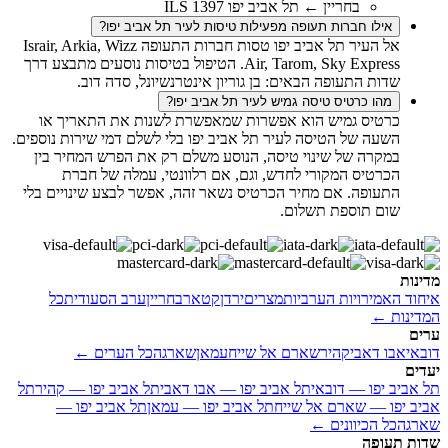
בחריין ← תל אביב יפו 1397 ILS
אילו חברות תעופה מפעילות טיסות לעיר תל אביב יפו?
אל העיר תל אביב יפו טסות חברות התעופה Israir, Arkia, Wizz
Air, Tarom, Sky Express. הטיפול בטיסות נוסעים מתבצע דרך
שדות התעופה הבאים: בן גוריון אינטרנשיונל, סדה דוב.
מהו כרטיס טיסה גמיש לעיר תל אביב יפו?
כרטיס גמיש הוא אפשרות שמאפשרת לשנות את התאריך או
השעה של הטיסה לעיר תל אביב יפו בלי לשלם דמי שירות נוספים.
במקרה של שינוי טיסה, הנוסע משלם רק את הפרש המחיר בין
הכרטיס המקורי לחדש, וגם, אם רלוונטי, עמלה של חברת
התעופה. אם מחיר הכרטיס נשאר זהה, אפשר לבצע שינויים בלי
שום תוספת תשלום.
מדינות
איחוד האמירויות הערביות
מצרים
ירדן
קטאר
בחריין
ערב הסעודית
כל
המדינות ←
ערים
דובאי
אבו דאבי
קהיר
שארם אל שייח
עמאן
שארגה
כל הערים ←
יעדים
תל אביב יפו — דובאי
תל אביב יפו — אבו דאבי
תל אביב יפו — קהיר
תל
אביב יפו — שארם אל שייח
תל אביב יפו — עמאן
תל אביב יפו —
שארגה
כל הכיוונים ←
שדות תעופה