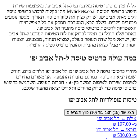
קל להזמין כרטיסי טיסה באינטרנט ל-תל אביב יפו. באמצעות שירות
חיפוש כרטיסי הטיסה Mytickets.co.il ניתן בקלות לרכוש כרטיסי טיסה
זולים מ-תל אביב יפו. יש רק לציין את כיוון הטיסה, תאריך, מספר נוסעים
מבוגרים וילדים. בשלב הבא, המערכת תספק את כל האפשרויות
האפשריות לרכישת כרטיסי טיסה מהעיר תל אביב יפו.
באתר שלנו תוכלו גם תמיד לבדוק את לוח הטיסות העדכני ל-תל אביב
יפו, ישראל מכל שדה תעופה בעולם, למצוא הנחות, מבצעים, הצעות
חמות וכו׳ מבלי לצאת מהבית ולהזמין כרטיס לטיסה הרצויה.
כמה עולה כרטיס טיסה ל-תל אביב יפו
מחירי כרטיסי טיסה ל-תל אביב יפו מ-תל אביב יפו תלויים ביום, חודש
ושעת יציאת הטיסה, כמו גם בחברת התעופה. אנו משווים מחירים
לטיסות ישירות ולטיסות המשך בין 750 חברות תעופה. השתמשו בחיפוש
כרטיסי טיסה כדי לבדוק מחירים ותאריכי יציאה מהעיר שלכם.
טיסות פופולריות לתל אביב יפו
הצג עוד (15)
הצג עוד (10)
כווץ תעריפים
אילת ← תל אביב יפו
מ- ‏197.00 ‏₪
דובאי ← תל אביב יפו
מ- ‏530.00 ‏₪