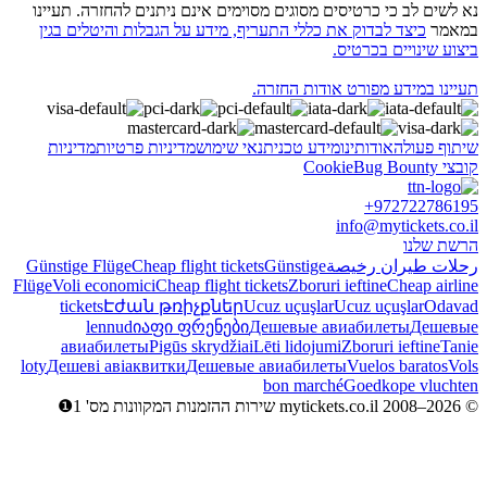
נא לשים לב כי כרטיסים מסוגים מסוימים אינם ניתנים להחזרה. תעיינו
במאמר
כיצד לבדוק את כללי התעריף, מידע על הגבלות והיטלים בגין
ביצוע שינויים בכרטיס.
תעיינו במידע מפורט אודות החזרה.
שיתוף פעולה
אודותינו
מידע טכני
תנאי שימוש
מדיניות פרטיות
מדיניות
קובצי Cookie
Bug Bounty
+972722786195
info@mytickets.co.il
הרשת שלנו
رحلات طيران رخيصة
Günstige
Cheap flight tickets
Günstige Flüge
Flüge
Voli economici
Cheap flight tickets
Zboruri ieftine
Cheap airline
tickets
Էժան թռիչքներ
Ucuz uçuşlar
Ucuz uçuşlar
Odavad
lennud
იაფი ფრენები
Дешевые авиабилеты
Дешевые
авиабилеты
Pigūs skrydžiai
Lēti lidojumi
Zboruri ieftine
Tanie
loty
Дешеві авіаквитки
Дешевые авиабилеты
Vuelos baratos
Vols
bon marché
Goedkope vluchten
© mytickets.co.il 2008–2026 שירות ההזמנות המקוונות מס' 1❶