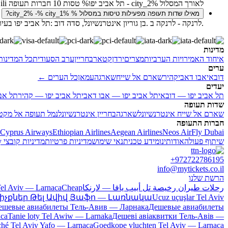
לאורך המסלול city_2% - תל אביב יפו% טסות 10 חברות תעופה Wizz Air, Israir, Cyprus Airways, Cambodia Airlines, Tus Airways, El Al Israel Airlines, Aegean Airlines, Arkia, Sky Express, Fly Lili.
מאילו שדות תעופה מפעילות טיסות במסלול % city_2% -% city_1%?
.לרנקה - לרנקה ב .בן גוריון אינטרנשיונל, סדה דוב :תל אביב יפו בעיר
מדינות
איחוד האמירויות הערביות
מצרים
ירדן
קטאר
בחריין
ערב הסעודית
כל המדינו
ערים
דובאי
אבו דאבי
קהיר
שארם אל שייח
שארגה
עמאן
כל הערים ←
יעדים
תל אביב יפו — דובאי
תל אביב יפו — אבו דאבי
תל אביב יפו — קהיר
תל אב
שדות תעופה
שארם אל שייח אינטרנשיונל
שארגה
בחריין אינטרנשיונל
נמל תעופה אל מקטו
חברות התעופה
Cyprus Airways
Ethiopian Airlines
Aegean Airlines
Neos Air
Fly Dubai
שיתוף פעולה
אודותינו
מידע טכני
תנאי שימוש
מדיניות פרטיות
מדיניות קובצי Cookie
y
+972722786195
info@mytickets.co.il
הרשת שלנו
رحلات طيران رخيصة تل أبيب يافا — لارنكا
Cheap
Tel Aviv — Larnaca
իչքներ Թել Ավիվ Յաֆո — Լառնակա
Ucuz uçuşlar Tel Aviv
ешевые авиабилеты Тель-Авив — Ларнака
Дешевые авиабилеты
aca
Tanie loty Tel Awiw — Larnaka
Дешеві авіаквитки Тель-Авів —
ché Tel Aviv Yafo — Larnaca
Goedkope vluchten Tel Aviv — Larnaca