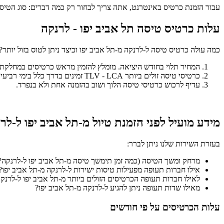
עבור הזמנת כרטיס באינטרנט, אתה צריך לבחור רק כמה דברים: סוג הטיס
עלות כרטיס טיסה תל אביב יפו - לרנקה
כמה עולה כרטיס טיסה ל-לרנקה מ-תל אביב יפו וכיצד ניתן לטוס בזול יות
המחיר תלוי בחודש היציאה. מומלץ להזמין מראש כרטיסים במחלקת עסקים. אם ב
כרטיסי טיסה זולים ביותר TLV - LCA זמינים בדרך כלל בימי רביעי וחמישי. לרוב המחירים עולים לקראת סוף השבוע.
עדיף לרכוש כרטיסי טיסה הלוך ושוב בהזמנה אחת ולא בנפרד.
מידע מועיל לפני הזמנת טיול מ-תל אביב יפו ל-לר
בעזרת השירות שלנו ניתן לברר:
מרחק ומשך הטיסה (כמה זמן תימשך טיסה מ-תל אביב יפו ל-לרנקה?
אילו חברות תעופה מפעילות טיסות ישירות ל-לרנקה מ-תל אביב יפו?
לאילו חברות תעופה הכרטיסים הזולים ביותר מ-תל אביב יפו ל-לרנק
מאילו שדות תעופה ניתן להגיע ל-לרנקה מ-תל אביב יפו?
עלות הכרטיסים על פי חודשים