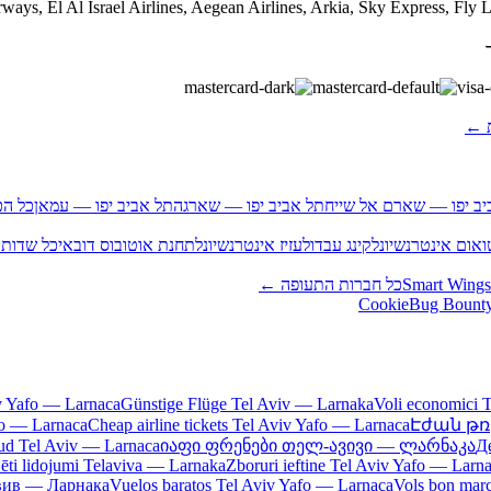
ת ←
יב יפו — שארם אל שייח
תל אביב יפו — שארגה
תל אביב יפו — עמאן
כל הכ
אום אינטרנשיונל
קינג עבדולעזיז אינטרנשיונל
תחנת אוטובוס דובאי
כל שדות
Smart Wings
כל חברות התעופה ←
Bug Bount
iv Yafo — Larnaca
Günstige Flüge Tel Aviv — Larnaka
Voli economici 
afo — Larnaca
Cheap airline tickets Tel Aviv Yafo — Larnaca
Էժան թռ
ud Tel Aviv — Larnaca
იაფი ფრენები თელ-ავივი — ლარნაკა
Д
ēti lidojumi Telaviva — Larnaka
Zboruri ieftine Tel Aviv Yafo — Larn
вив — Ларнака
Vuelos baratos Tel Aviv Yafo — Larnaca
Vols bon mar