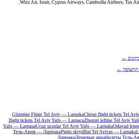
יוונים ←
 התעופה ←
Günstige Flüge Tel Aviv — Larnaka
Cheap flight tickets Tel Av
flight tickets Tel Aviv Yafo — Larnaca
Zboruri ieftine Tel Aviv Y
Yafo — Larnasa
Ucuz uçuşlar Tel Aviv Yafo — Larnaka
Odavad lenn
Тель-Авив — Ларнака
Pigūs skrydžiai Tel Avivas — Larnaka
L
Ларнака
Дешевые авиабилеты Тель-А