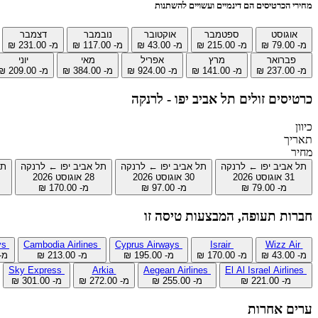
מחירי הכרטיסים הם דינמיים ועשויים להשתנות
אוגוסט
ספטמבר
אוקטובר
נובמבר
דצמבר
מ- ‏79.00 ‏₪
מ- ‏215.00 ‏₪
מ- ‏43.00 ‏₪
מ- ‏117.00 ‏₪
מ- ‏231.00 ‏₪
פברואר
מרץ
אפריל
מאי
יוני
מ- ‏237.00 ‏₪
מ- ‏141.00 ‏₪
מ- ‏924.00 ‏₪
מ- ‏384.00 ‏₪
מ- ‏209.00 ‏₪
כרטיסים זולים תל אביב יפו - לרנקה
כיוון
תאריך
מחיר
תל אביב יפו ← לרנקה
תל אביב יפו ← לרנקה
תל אביב יפו ← לרנקה
תל
31 אוגוסט 2026
30 אוגוסט 2026
28 אוגוסט 2026
מ- ‏79.00 ‏₪
מ- ‏97.00 ‏₪
מ- ‏170.00 ‏₪
חברות תעופה, המבצעות טיסה זו
Tus Airways
Cambodia Airlines
Cyprus Airways
Israir
Wizz Air
מ- ‏43.00 ‏₪
מ- ‏170.00 ‏₪
מ- ‏195.00 ‏₪
מ- ‏213.00 ‏₪
מ- ‏15.00
Sky Express
Arkia
Aegean Airlines
El Al Israel Airlines
מ- ‏221.00 ‏₪
מ- ‏255.00 ‏₪
מ- ‏272.00 ‏₪
מ- ‏301.00 ‏₪
ערים אחרות