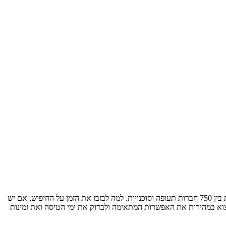
רוצה לקנות כרטיס טיסה מ-תל אביב יפו ל-לרנקה במחיר הנמוך ביותר? אנו משווים את מחירי הטיסות הישירות תל אביב יפו - לרנקה וטיסות עם עצירות בין 750 חברות תעופה וסוכנויות. למה לבזבז את הזמן על החיפוש, אם יש
למצוא במהירות את האפשרות המתאימה ולבדוק את ימי הטיסה ואת זמינות