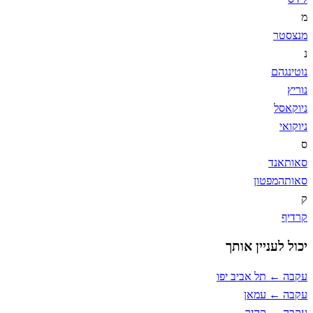
מ
מנצסטר
נ
נוטינגהם
נוריץ
ניוקאסל
ניוקואי
ס
סאותאנד
סאותהמפטון
ק
קרדיף
יכול לעניין אותך
עקבה ← תל אביב יפו
עקבה ← עמאן
עקבה ← קהיר