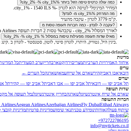
כמה עולה כרטיס טיסה הזול ביותר city_2% -% city_1%%?
המחיר המינימלי לטיסה הוא לונדון -% city_1% - 1540 ILS.
מה המרחק city_1%% מ- לונדון?
.ק"מ 3779 לונדון - עקבה מהעיר
?עקבה ל- לונדון - כמה חברות תעופה טסות מ
לאורך המסלול city_2% - עקבה% טסות 2 חברות תעופה Royal Jordanian, Turkish Airlines.
מאילו שדות תעופה מפעילות טיסות במסלול % city_2% -% city_1%?
.ביגין היל, גטוויק, היתרו, לונדון סיטי, לוטון, סטנסטד - לונדון ב .קינ
מדינות
איחוד האמירויות הערביות
מצרים
ירדן
קטאר
בחריין
ערב הסעודית
כל המדינו
ערים
דובאי
אבו דאבי
קהיר
שארם אל שייח
עמאן
שארגה
כל הערים ←
יעדים
תל אביב יפו — דובאי
תל אביב יפו — אבו דאבי
תל אביב יפו — קהיר
תל אב
שדות תעופה
שארם אל שייח אינטרנשיונל
שארגה
בחריין אינטרנשיונל
נמל תעופה אל מקטו
חברות התעופה
 Airlines
Aegean Airlines
Azerbaijan Airlines
Fly Dubai
Etihad Airways
שיתוף פעולה
אודותינו
מידע טכני
תנאי שימוש
מדיניות פרטיות
מדיניות קובצי Cookie
y
+972722786195
info@mytickets.co.il
הרשת שלנו