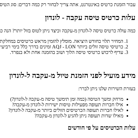
עבור הזמנת כרטיס באינטרנט, אתה צריך לבחור רק כמה דברים: סוג הטיס
עלות כרטיס טיסה עקבה - לונדון
כמה עולה כרטיס טיסה ל-לונדון מ-עקבה וכיצד ניתן לטוס בזול יותר? הנה
המחיר תלוי בחודש היציאה. מומלץ להזמין מראש כרטיסים במחלקת עסקים. אם ב
כרטיסי טיסה זולים ביותר AQJ - LON זמינים בדרך כלל בימי רביעי וחמישי. לרוב המחירים עולים לקראת סוף השבוע.
עדיף לרכוש כרטיסי טיסה הלוך ושוב בהזמנה אחת ולא בנפרד.
מידע מועיל לפני הזמנת טיול מ-עקבה ל-לונדון
בעזרת השירות שלנו ניתן לברר:
מרחק ומשך הטיסה (כמה זמן תימשך טיסה מ-עקבה ל-לונדון?)
אילו חברות תעופה מפעילות טיסות ישירות ל-לונדון מ-עקבה?
לאילו חברות תעופה הכרטיסים הזולים ביותר מ-עקבה ל-לונדון?
מאילו שדות תעופה ניתן להגיע ל-לונדון מ-עקבה?
עלות הכרטיסים על פי חודשים