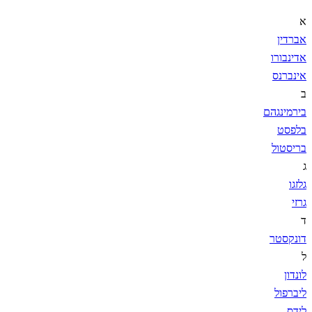
א
אברדין
אדינבורו
אינברנס
ב
בירמינגהם
בלפסט
בריסטול
ג
גלזגו
גרזי
ד
דונקסטר
ל
לונדון
ליברפול
לידס