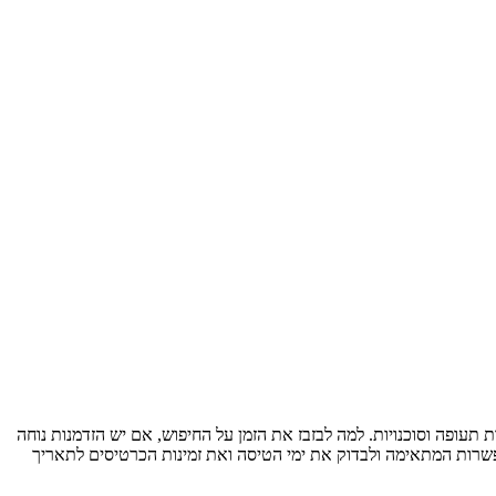
יס טיסה מ-עקבה ל-לונדון במחיר הנמוך ביותר? אנו משווים את מחירי הטיסות הישירות עקבה - לונדון וטיסות עם עצירות בין 750 חברות תעופה וסוכנויות. למה לבזבז את הזמן על החיפוש, אם יש הזדמנות נוחה
אפשרות המתאימה ולבדוק את ימי הטיסה ואת זמינות הכרטיסים לתאריך