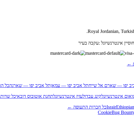
ג חוסיין אינטרנשיונל :עקבה בעיר
ת ←
יב יפו — שארם אל שייח
תל אביב יפו — עמאן
תל אביב יפו — שארגה
כל הכ
אום אינטרנשיונל
קינג עבדולעזיז אינטרנשיונל
תחנת אוטובוס דובאי
כל שדות
Ethiopian
Israir
כל חברות התעופה ←
Bug Bount