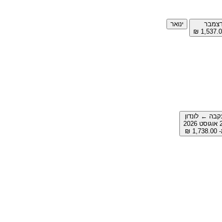
צמבר
ינואר
קבה ← לונדון
 2026
1,738. ‏₪