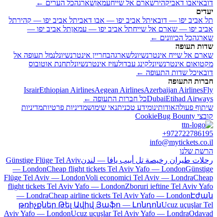
דובאי
אבו דאבי
קהיר
שארם אל שייח
עמאן
שארגה
כל הערים ←
יעדים
תל אביב יפו — דובאי
תל אביב יפו — אבו דאבי
תל אביב יפו — קהיר
תל
אביב יפו — שארם אל שייח
תל אביב יפו — עמאן
תל אביב יפו —
שארגה
כל הכיוונים ←
שדות תעופה
שארם אל שייח אינטרנשיונל
שארגה
בחריין אינטרנשיונל
נמל תעופה אל
מקטואום אינטרנשיונל
קינג עבדולעזיז אינטרנשיונל
תחנת אוטובוס
דובאי
כל שדות התעופה ←
חברות התעופה
Israir
Ethiopian Airlines
Aegean Airlines
Azerbaijan Airlines
Fly
Etihad Airways
Dubai
כל חברות התעופה ←
שיתוף פעולה
אודותינו
מידע טכני
תנאי שימוש
מדיניות פרטיות
מדיניות
קובצי Cookie
Bug Bounty
+972722786195
info@mytickets.co.il
הרשת שלנו
رحلات طيران رخيصة تل أبيب يافا — لندن
Günstige Flüge Tel Aviv
— London
Cheap flight tickets Tel Aviv Yafo — London
Günstige
Flüge Tel Aviv — London
Voli economici Tel Aviv — Londra
Cheap
flight tickets Tel Aviv Yafo — London
Zboruri ieftine Tel Aviv Yafo
— Londra
Cheap airline tickets Tel Aviv Yafo — London
Էժան
թռիչքներ Թել Ավիվ Յաֆո — Լոնդոն
Ucuz uçuşlar Tel
Aviv Yafo — London
Ucuz uçuşlar Tel Aviv Yafo — Londra
Odavad