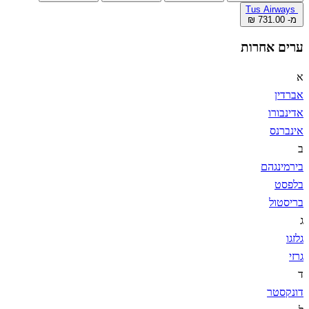
Tus Airways
מ- ‏731.00 ‏₪
ערים אחרות
א
אברדין
אדינבורו
אינברנס
ב
בירמינגהם
בלפסט
בריסטול
ג
גלזגו
גרזי
ד
דונקסטר