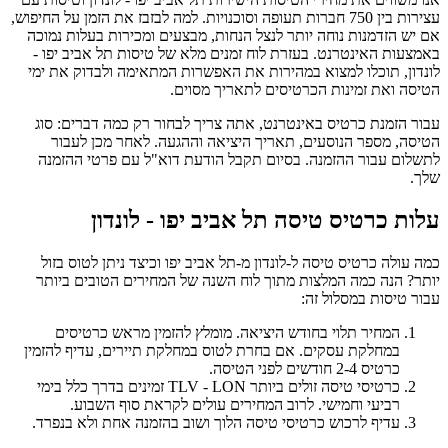
עצירות בין 750 חברות תעופה וסוכנויות. למה לבזבז את הזמן על החיפוש,
אם יש הזדמנות נוחה יותר לנצל הנחות, מבצעים ומכירות בעלות נמוכה
באמצעות האינטרנט. בעזרת לוח זמנים מלא של טיסות תל אביב יפו -
לונדון, תוכלו למצוא במהירות את האפשרות המתאימה ולבדוק את ימי
הטיסה ואת זמינות הכרטיסים לתאריך מסוים.
עבור הזמנת כרטיס באינטרנט, אתה צריך לבחור רק כמה דברים: סוג
הטיסה, מספר הנוסעים, תאריך היציאה וההגעה. לאחר מכן לעבור
לתשלום עבור ההזמנה. בסיום תקבל הודעת דוא"ל עם פרטי ההזמנה
שלך.
עלות כרטיס טיסה תל אביב יפו - לונדון
כמה עולה כרטיס טיסה ל-לונדון מ-תל אביב יפו וכיצד ניתן לטוס בזול
יותר? הנה כמה המלצות מתוך לוח השנה של המחירים הטובים ביותר
עבור טיסות במסלול זה:
המחיר תלוי בחודש היציאה. מומלץ להזמין מראש כרטיסים
במחלקת עסקים. אם בחרת לטוס במחלקת תיירים, עדיף להזמין
כרטיס 2-4 חודשים לפני הטיסה.
כרטיסי טיסה זולים ביותר TLV - LON זמינים בדרך כלל בימי
רביעי וחמישי. לרוב המחירים עולים לקראת סוף השבוע.
עדיף לרכוש כרטיסי טיסה הלוך ושוב בהזמנה אחת ולא בנפרד.