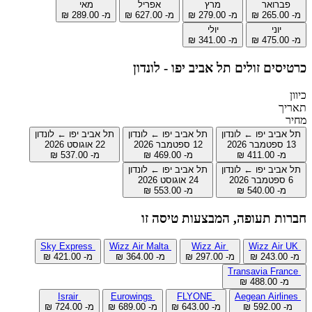
פברואר
מרץ
אפריל
מאי
מ- ‏265.00 ‏₪
מ- ‏279.00 ‏₪
מ- ‏627.00 ‏₪
מ- ‏289.00 ‏₪
יוני
יולי
מ- ‏475.00 ‏₪
מ- ‏341.00 ‏₪
כרטיסים זולים תל אביב יפו - לונדון
כיוון
תאריך
מחיר
תל אביב יפו ← לונדון
תל אביב יפו ← לונדון
תל אביב יפו ← לונדון
13 ספטמבר 2026
12 ספטמבר 2026
22 אוגוסט 2026
מ- ‏411.00 ‏₪
מ- ‏469.00 ‏₪
מ- ‏537.00 ‏₪
תל אביב יפו ← לונדון
תל אביב יפו ← לונדון
6 ספטמבר 2026
24 אוגוסט 2026
מ- ‏540.00 ‏₪
מ- ‏553.00 ‏₪
חברות תעופה, המבצעות טיסה זו
Sky Express
Wizz Air Malta
Wizz Air
Wizz Air UK
מ- ‏243.00 ‏₪
מ- ‏297.00 ‏₪
מ- ‏364.00 ‏₪
מ- ‏421.00 ‏₪
Transavia France
מ- ‏488.00 ‏₪
Israir
Eurowings
FLYONE
Aegean Airlines
מ- ‏592.00 ‏₪
מ- ‏643.00 ‏₪
מ- ‏689.00 ‏₪
מ- ‏724.00 ‏₪