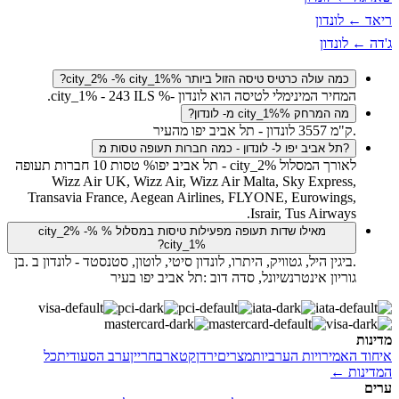
ריאד ← לונדון
ג'דה ← לונדון
כמה עולה כרטיס טיסה הזול ביותר city_2% -% city_1%%?
המחיר המינימלי לטיסה הוא לונדון -% city_1% - 243 ILS.
מה המרחק city_1%% מ- לונדון?
.ק"מ 3557 לונדון - תל אביב יפו מהעיר
?תל אביב יפו ל- לונדון - כמה חברות תעופה טסות מ
לאורך המסלול city_2% - תל אביב יפו% טסות 10 חברות תעופה
Wizz Air UK, Wizz Air, Wizz Air Malta, Sky Express,
Transavia France, Aegean Airlines, FLYONE, Eurowings,
Israir, Tus Airways.
מאילו שדות תעופה מפעילות טיסות במסלול % city_2% -%
city_1%?
.ביגין היל, גטוויק, היתרו, לונדון סיטי, לוטון, סטנסטד - לונדון ב .בן
גוריון אינטרנשיונל, סדה דוב :תל אביב יפו בעיר
מדינות
איחוד האמירויות הערביות
מצרים
ירדן
קטאר
בחריין
ערב הסעודית
כל
המדינות ←
ערים