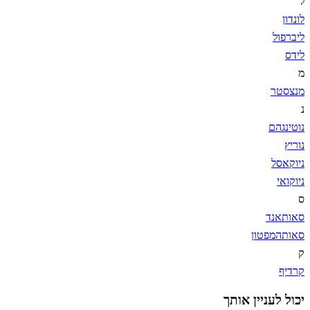
ל
לונדון
ליברפול
לידס
מ
מנצסטר
נ
נוטינגהם
נוריץ
ניוקאסל
ניוקואי
ס
סאותאנד
סאותהמפטון
ק
קרדיף
יכול לעניין אותך