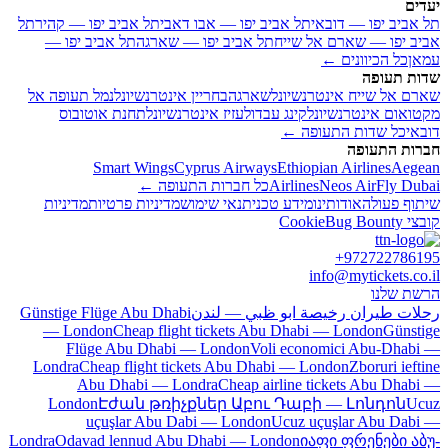
יעדים
תל אביב יפו — דובאי
תל אביב יפו — אבו דאבי
תל אביב יפו — קהיר
תל
אביב יפו — שארם אל שייח
תל אביב יפו — שארגה
תל אביב יפו —
עמאן
כל הכיוונים ←
שדות תעופה
שארם אל שייח אינטרנשיונל
שארגה
בחריין אינטרנשיונל
נמל תעופה אל
מקטואום אינטרנשיונל
קינג עבדולעזיז אינטרנשיונל
תחנת אוטובוס
דובאי
כל שדות התעופה ←
חברות התעופה
Smart Wings
Cyprus Airways
Ethiopian Airlines
Aegean
Fly Dubai
Neos Air
Airlines
כל חברות התעופה ←
שיתוף פעולה
אודותינו
מידע טכני
תנאי שימוש
מדיניות פרטיות
מדיניות
קובצי Cookie
Bug Bounty
+972722786195
info@mytickets.co.il
הרשת שלנו
رحلات طيران رخيصة ابو ظبي — لندن
Günstige Flüge Abu Dhabi
— London
Cheap flight tickets Abu Dhabi — London
Günstige
Flüge Abu Dhabi — London
Voli economici Abu-Dhabi —
Londra
Cheap flight tickets Abu Dhabi — London
Zboruri ieftine
Abu Dhabi — Londra
Cheap airline tickets Abu Dhabi —
London
Էժան թռիչքներ Աբու Դաբի — Լոնդոն
Ucuz
uçuşlar Abu Dabi — London
Ucuz uçuşlar Abu Dabi —
Londra
Odavad lennud Abu Dhabi — London
იაფი ფრენები აბუ-