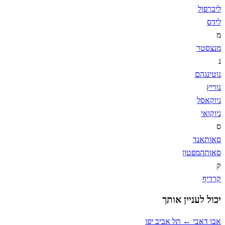
ליברפול
לידס
מ
מנצסטר
נ
נוטינגהם
נוריץ
ניוקאסל
ניוקואי
ס
סאותאנד
סאותהמפטון
ק
קרדיף
יכול לעניין אותך
אבו דאבי ← תל אביב יפו