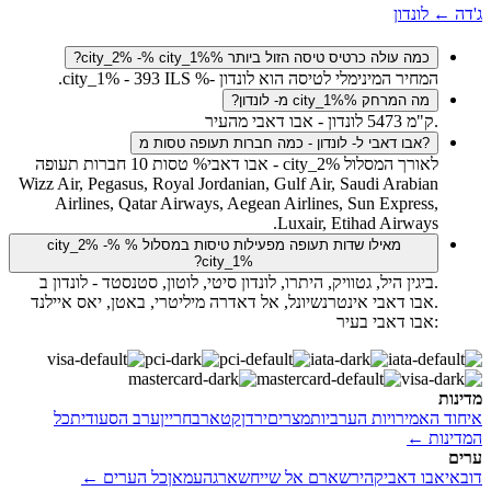
ג'דה ← לונדון
כמה עולה כרטיס טיסה הזול ביותר city_2% -% city_1%%?
המחיר המינימלי לטיסה הוא לונדון -% city_1% - 393 ILS.
מה המרחק city_1%% מ- לונדון?
.ק"מ 5473 לונדון - אבו דאבי מהעיר
?אבו דאבי ל- לונדון - כמה חברות תעופה טסות מ
לאורך המסלול city_2% - אבו דאבי% טסות 10 חברות תעופה
Wizz Air, Pegasus, Royal Jordanian, Gulf Air, Saudi Arabian
Airlines, Qatar Airways, Aegean Airlines, Sun Express,
Luxair, Etihad Airways.
מאילו שדות תעופה מפעילות טיסות במסלול % city_2% -%
city_1%?
.ביגין היל, גטוויק, היתרו, לונדון סיטי, לוטון, סטנסטד - לונדון ב
.אבו דאבי אינטרנשיונל, אל דאדרה מיליטרי, באטן, יאס איילנד
:אבו דאבי בעיר
מדינות
איחוד האמירויות הערביות
מצרים
ירדן
קטאר
בחריין
ערב הסעודית
כל
המדינות ←
ערים
דובאי
אבו דאבי
קהיר
שארם אל שייח
שארגה
עמאן
כל הערים ←