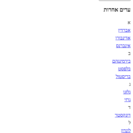
ערים אחרות
א
אברדין
אדינבורו
אינברנס
ב
בירמינגהם
בלפסט
בריסטול
ג
גלזגו
גרזי
ד
דונקסטר
ל
לונדון