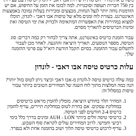
בין 750 חברות תעופה וסוכנויות. למה לבזבז את הזמן על החיפוש, אם יש
הזדמנות נוחה יותר לנצל הנחות, מבצעים ומכירות בעלות נמוכה באמצעות
האינטרנט. בעזרת לוח זמנים מלא של טיסות אבו דאבי - לונדון, תוכלו
למצוא במהירות את האפשרות המתאימה ולבדוק את ימי הטיסה ואת
זמינות הכרטיסים לתאריך מסוים.
עבור הזמנת כרטיס באינטרנט, אתה צריך לבחור רק כמה דברים: סוג
הטיסה, מספר הנוסעים, תאריך היציאה וההגעה. לאחר מכן לעבור
לתשלום עבור ההזמנה. בסיום תקבל הודעת דוא"ל עם פרטי ההזמנה
שלך.
עלות כרטיס טיסה אבו דאבי - לונדון
כמה עולה כרטיס טיסה ל-לונדון מ-אבו דאבי וכיצד ניתן לטוס בזול יותר?
הנה כמה המלצות מתוך לוח השנה של המחירים הטובים ביותר עבור
טיסות במסלול זה:
המחיר תלוי בחודש היציאה. מומלץ להזמין מראש כרטיסים
במחלקת עסקים. אם בחרת לטוס במחלקת תיירים, עדיף להזמין
כרטיס 2-4 חודשים לפני הטיסה.
כרטיסי טיסה זולים ביותר AUH - LON זמינים בדרך כלל בימי
רביעי וחמישי. לרוב המחירים עולים לקראת סוף השבוע.
עדיף לרכוש כרטיסי טיסה הלוך ושוב בהזמנה אחת ולא בנפרד.